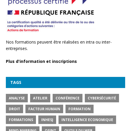
Nos formations peuvent être réalisées en intra ou inter-
entreprises.
Plus d'information et inscriptions
TAGS
ANALYSE
ATELIER
CONFÉRENCE
CYBERSÉCURITÉ
DROIT
FACTEUR HUMAIN
FORMATION
FORMATIONS
INHESJ
INTELLIGENCE ECONOMIQUE
MIND MAPPING
OSINT
OUTILS DU WEB