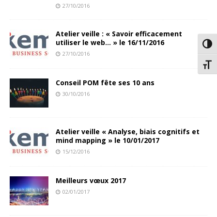
27/10/2016
Atelier veille : « Savoir efficacement
utiliser le web… » le 16/11/2016
Passe
27/10/2016
Chang
Conseil POM fête ses 10 ans
30/10/2016
Atelier veille « Analyse, biais cognitifs et
mind mapping » le 10/01/2017
15/12/2016
Meilleurs vœux 2017
02/01/2017