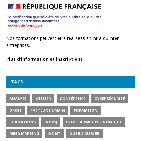
Nos formations peuvent être réalisées en intra ou inter-
entreprises.
Plus d'information et inscriptions
TAGS
ANALYSE
ATELIER
CONFÉRENCE
CYBERSÉCURITÉ
DROIT
FACTEUR HUMAIN
FORMATION
FORMATIONS
INHESJ
INTELLIGENCE ECONOMIQUE
MIND MAPPING
OSINT
OUTILS DU WEB