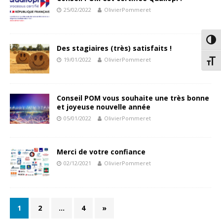
25/02/2022
OlivierPommeret
Passe
Des stagiaires (très) satisfaits !
19/01/2022
OlivierPommeret
Chang
Conseil POM vous souhaite une très bonne
et joyeuse nouvelle année
05/01/2022
OlivierPommeret
Merci de votre confiance
02/12/2021
OlivierPommeret
1
2
…
4
»