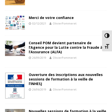
Merci de votre confiance
02/12/2021
OlivierPommeret
Passe
Conseil POM devient partenaire de
Chang
l’Agence pour la Lutte contre la Fraude à
l’Assurance (ALFA)
26/09/2019
OlivierPommeret
Ouverture des inscriptions aux nouvelles
sessions de formation à la veille de
l’INHESJ
26/06/2019
OlivierPommeret
Nouvelles sessions de formation à la veille