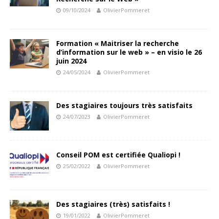
09/10/2024
OlivierPommeret
Formation « Maitriser la recherche
d’information sur le web » – en visio le 26
juin 2024
24/05/2024
OlivierPommeret
Des stagiaires toujours très satisfaits
24/07/2023
OlivierPommeret
Conseil POM est certifiée Qualiopi !
25/02/2022
OlivierPommeret
Des stagiaires (très) satisfaits !
19/01/2022
OlivierPommeret