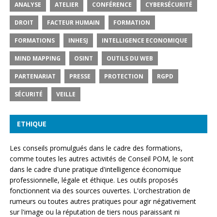
ANALYSE
ATELIER
CONFÉRENCE
CYBERSÉCURITÉ
DROIT
FACTEUR HUMAIN
FORMATION
FORMATIONS
INHESJ
INTELLIGENCE ECONOMIQUE
MIND MAPPING
OSINT
OUTILS DU WEB
PARTENARIAT
PRESSE
PROTECTION
RGPD
SÉCURITÉ
VEILLE
ETHIQUE
Les conseils promulgués dans le cadre des formations,
comme toutes les autres activités de Conseil POM, le sont
dans le cadre d'une pratique d'intelligence économique
professionnelle, légale et éthique. Les outils proposés
fonctionnent via des sources ouvertes. L'orchestration de
rumeurs ou toutes autres pratiques pour agir négativement
sur l'image ou la réputation de tiers nous paraissant ni