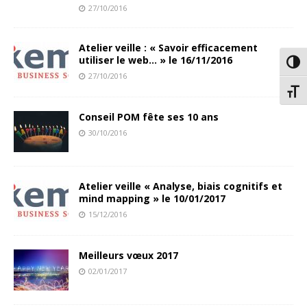
27/10/2016
Atelier veille : « Savoir efficacement
utiliser le web… » le 16/11/2016
Passe
27/10/2016
Chang
Conseil POM fête ses 10 ans
30/10/2016
Atelier veille « Analyse, biais cognitifs et
mind mapping » le 10/01/2017
15/12/2016
Meilleurs vœux 2017
02/01/2017