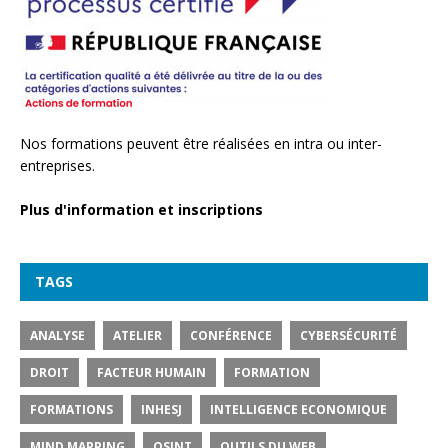
Nos formations peuvent être réalisées en intra ou inter-
entreprises.
Plus d'information et inscriptions
TAGS
ANALYSE
ATELIER
CONFÉRENCE
CYBERSÉCURITÉ
DROIT
FACTEUR HUMAIN
FORMATION
FORMATIONS
INHESJ
INTELLIGENCE ECONOMIQUE
MIND MAPPING
OSINT
OUTILS DU WEB